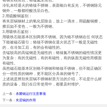
铬钢呈棕黑色；铬锰氮呈黑色。
冷轧未经退火的铬镍不锈钢，表面银白有反光，不锈钢除元
钢外，一般都经酸洗呈白色。
2.用硫酸铜鉴别：
将夹层锅钢材上的氧化层除去，放上一滴水，用硫酸铜擦，
擦后如不变色，一般为不锈钢。
3.用吸铁石鉴别：
用吸铁石能基本区别两类不锈钢。因为铬不锈钢在任 何状态
下能被磁石吸引；铬镍不锈钢在退火状态下一般是无磁性
的，在冷加工后，有的会有磁性的。
含锰较高的高锰钢是无磁性的；铬镍氮不锈钢的磁性情况更
为复杂：有的无磁性，有的有磁性，有的纵面无磁性而横面
有磁性。
虽然磁石能基本区别铬不锈钢和铬镍不锈钢，但不能正确区
分一些性质的钢种，更不能区分具体的钢号了。
上述就是辨别夹层锅不锈钢材质方法的介绍，不论是什么材
质的设备，我们在日常使用中，都要及时维护。
上一条
：
杀菌锅运行注意事项
下一条
：
夹层锅的作用