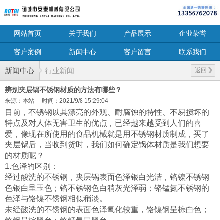
网站首页
关于我们
产品展示
企业荣誉
客户案例
新闻中心
客户留言
联系我们
新闻中心
行业新闻
返回
辨别夹层锅不锈钢材质的方法有哪些？
来源：本站
时间：2021/9/8 15:29:04
目前，不锈钢以其漂亮的外观、耐腐蚀的特性、不易损坏的
特点及对人体无害卫生的优点，已经越来越受到人们的喜
爱，像现在所使用的食品机械就是用不锈钢材质制成，买了
夹层锅后，当收到货时，我们如何确定锅体材质是我们想要
的材质呢？
1.色泽的区别：
经过酸洗的不锈钢，夹层锅表面色泽银白光洁，铬镍不锈钢
色银白呈玉色；铬不锈钢色白稍灰光泽弱；铬锰氮不锈钢的
色泽与铬镍不锈钢相似稍淡。
未经酸洗的不锈钢的表面色泽氧化较重，铬镍钢呈棕白色；